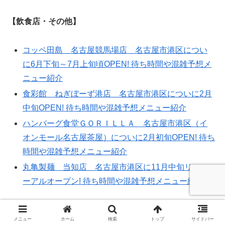
【飲食店・その他】
コッペ田島 名古屋競馬場店 名古屋市港区につい
に6月下旬～7月上旬頃OPEN! 待ち時間や混雑予想メ
ニュー紹介
食彩館 ねぎぼーず港店 名古屋市港区についに2月
中旬OPEN! 待ち時間や混雑予想メニュー紹介
ハンバーグ食堂ＧＯＲＩＬＬＡ 名古屋市港区（イ
オンモール名古屋茶屋）についに2月初旬OPEN! 待ち
時間や混雑予想メニュー紹介
丸亀製麺 当知店 名古屋市港区に11月中旬リニュ
ーアルオープン! 待ち時間や混雑予想メニュー紹介
南区
メニュー
ホーム
検索
トップ
サイドバー