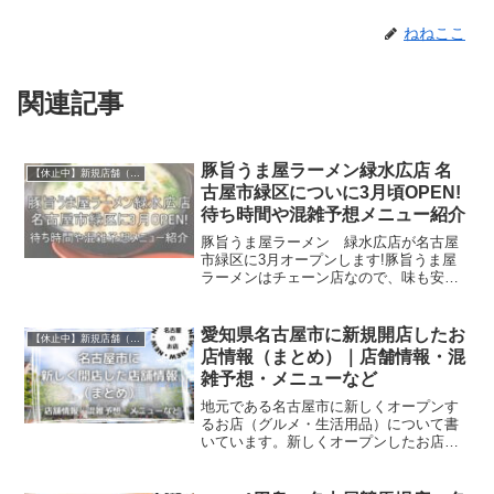
ねねここ
関連記事
豚旨うま屋ラーメン緑水広店 名
【休止中】新規店舗（名古屋）
古屋市緑区についに3月頃OPEN!
待ち時間や混雑予想メニュー紹介
豚旨うま屋ラーメン 緑水広店が名古屋
市緑区に3月オープンします!豚旨うま屋
ラーメンはチェーン店なので、味も安定
していますし、何より深夜営業している
のが特徴です。夜中にラーメンが食べた
くななった時の味方✨そしてこの緑水広
愛知県名古屋市に新規開店したお
【休止中】新規店舗（名古屋）
店は、JRA中央競馬場から１kmちょっと
店情報（まとめ）｜店舗情報・混
なので、競馬場帰りに自動車で立ち寄る
雑予想・メニューなど
のにいい位置にあるラーメン屋さんにな
るのではないのでしょうか。今回は、豚
地元である名古屋市に新しくオープンす
旨うま屋ラーメン 緑水広店の店舗情
るお店（グルメ・生活用品）について書
報・待ち時間や混雑予想、メニューなど
いています。新しくオープンしたお店の
について記事にしています。
記事をまとめました。よろしければご覧
ください。