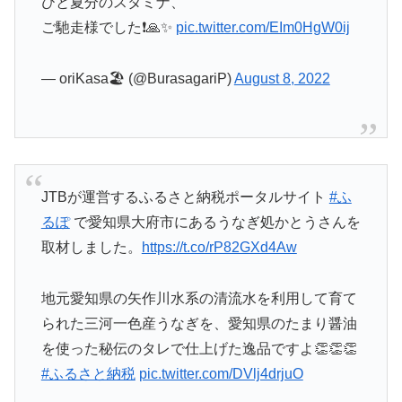
ひと夏分のスタミナ、
ご馳走様でした❗️🙏✨
pic.twitter.com/EIm0HgW0ij
— oriKasa🏖 (@BurasagariP)
August 8, 2022
JTBが運営するふるさと納税ポータルサイト
#ふ
るぽ
で愛知県大府市にあるうなぎ処かとうさんを
取材しました。
https://t.co/rP82GXd4Aw
地元愛知県の矢作川水系の清流水を利用して育て
られた三河一色産うなぎを、愛知県のたまり醤油
を使った秘伝のタレで仕上げた逸品ですよ👏👏👏
#ふるさと納税
pic.twitter.com/DVlj4drjuO