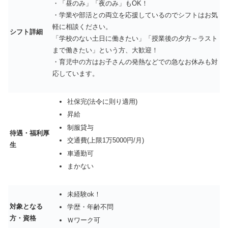
・「昼のみ」「夜のみ」もOK！
・学業や部活との両立を応援しているのでシフトはお気
軽に相談ください。
シフト詳細
「学校のない土日に働きたい」「授業後の夕方～ラスト
まで働きたい」という方、大歓迎！
・育児中の方はお子さんの発熱などでの急なお休みも対
応しています。
社保完(法令に則り適用)
昇給
制服貸与
待遇・福利厚
交通費(上限1万5000円/月)
生
車通勤可
まかない
未経験ok！
対象となる
学歴・年齢不問
方・資格
Ｗワーク可