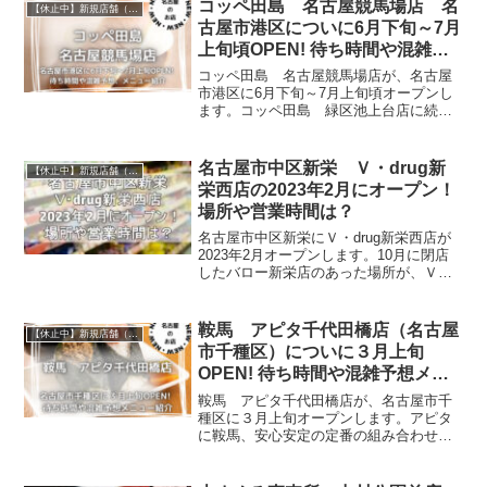
コッペ田島 名古屋競馬場店 名
【休止中】新規店舗（名古屋）
古屋市港区についに6月下旬～7月
上旬頃OPEN! 待ち時間や混雑予
想メニュー紹介
コッペ田島 名古屋競馬場店が、名古屋
市港区に6月下旬～7月上旬頃オープンし
ます。コッペ田島 緑区池上台店に続い
て名古屋2店舗目です。イオンナゴヤドー
ム店のロストから、緑区池上台店のオー
プンで名古屋に復活…そして新しい店
名古屋市中区新栄 Ｖ・drug新
【休止中】新規店舗（名古屋）
舗。名古屋でコッペ田島が楽しめる場所
栄西店の2023年2月にオープン！
が増えます～！これは行くしかないです
場所や営業時間は？
ね♪今回は、コッペ田島 名古屋競馬場店
のお店情報や駐車場情報、待ち時間や混
名古屋市中区新栄にＶ・drug新栄西店が
雑予想、メニューなどについて書いてい
2023年2月オープンします。10月に閉店
ます。
したバロー新栄店のあった場所が、Ｖ・
drug新栄西店になるようです。Ｖ・drug
は、日用品なども購入できるドラッグス
トアなので近くにあると便利ですよね。
鞍馬 アピタ千代田橋店（名古屋
【休止中】新規店舗（名古屋）
今回は、Ｖ・drugの新栄西店のお店情
市千種区）についに３月上旬
報・近隣駐車場情報やチラシなどについ
OPEN! 待ち時間や混雑予想メニ
て書いています。
ュー紹介
鞍馬 アピタ千代田橋店が、名古屋市千
種区に３月上旬オープンします。アピタ
に鞍馬、安心安定の定番の組み合わせで
すね！買い物ついでに、おにぎりを買っ
ていくなど、便利ですよね。今回は、鞍