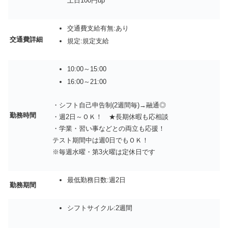
土日100円up
交通費支給有無:あり
交通費詳細
規定:規定支給
10:00～15:00
16:00～21:00
・シフト自己申告制(2週間毎)→融通◎
勤務時間
・週2日～ＯＫ！ ★長期休暇も応相談
・学業・習い事などとの両立も応援！
テスト期間中は週0日でもＯＫ！
※毎週水曜・第3火曜は定休日です
最低勤務日数:週2日
勤務期間
シフトサイクル:2週間