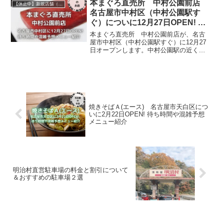
馬 アピタ千代田橋店の店舗情報、待ち
本まぐろ直売所 中村公園前店
【休止中】新規店舗（名古屋）
時間や混雑予想、メニューなどについて
名古屋市中村区（中村公園駅す
書いています。
ぐ）についに12月27日OPEN! 待
ち時間や混雑予想メニュー紹介
本まぐろ直売所 中村公園前店が、名古
屋市中村区（中村公園駅すぐ）に12月27
日オープンします。中村公園駅の近く
で、新鮮なまぐろが買えるようになると
いうことで、楽しみですね！今回は、本
まぐろ直売所 中村公園前店の店舗情
報、待ち時間や混雑予想などを記事にし
ています。
焼きそばＡ(エース) 名古屋市天白区につ
いに2月22日OPEN! 待ち時間や混雑予想
メニュー紹介
明治村直営駐車場の料金と割引について
＆おすすめの駐車場２選