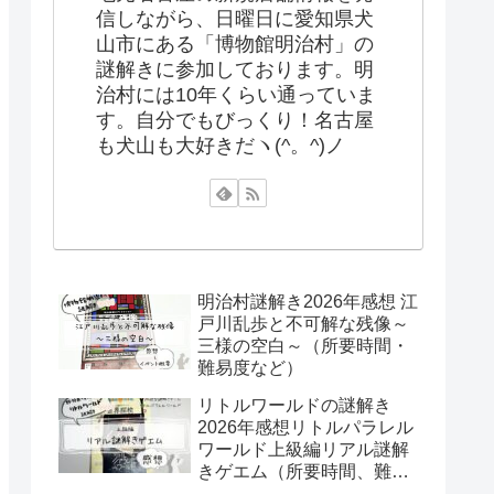
信しながら、日曜日に愛知県犬
山市にある「博物館明治村」の
謎解きに参加しております。明
治村には10年くらい通っていま
す。自分でもびっくり！名古屋
も犬山も大好きだヽ(^。^)ノ
明治村謎解き2026年感想 江
戸川乱歩と不可解な残像～
三様の空白～（所要時間・
難易度など）
リトルワールドの謎解き
2026年感想リトルパラレル
ワールド上級編リアル謎解
きゲエム（所要時間、難易
度など）