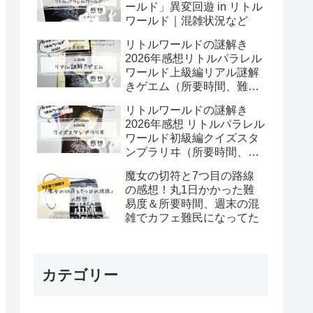
ールド」異変回遊 in リトル
ワールド｜混雑状況など
リトルワールドの謎解き
2026年感想リトルパラレル
ワールド上級編リアル謎解
きゲエム（所要時間、難易
度など）
リトルワールドの謎解き
2026年感想 リトルパラレル
ワールド初級編クイズスタ
ンプラリヰ（所要時間、難
易度など）
魔女の切符と7つ目の路線
の感想！丸1日かかった難
易度＆所要時間、週末の混
雑でカフェ難民になってた
カテゴリー