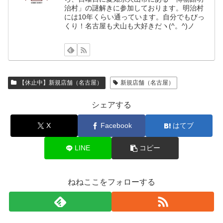
治村」の謎解きに参加しております。明治村
には10年くらい通っています。自分でもびっ
くり！名古屋も犬山も大好きだヽ(^。^)ノ
【休止中】新規店舗（名古屋）
新規店舗（名古屋）
シェアする
X
Facebook
はてブ
LINE
コピー
ねねここをフォローする