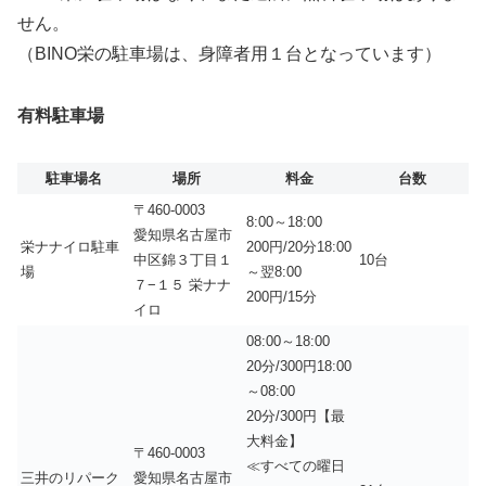
せん。
（BINO栄の駐車場は、身障者用１台となっています）
有料駐車場
駐車場名
場所
料金
台数
〒460-0003
8:00～18:00
愛知県名古屋市
栄ナナイロ駐車
200円/20分18:00
中区錦３丁目１
10台
場
～翌8:00
７−１５ 栄ナナ
200円/15分
イロ
08:00～18:00
20分/300円18:00
～08:00
20分/300円【最
大料金】
〒460-0003
≪すべての曜日
三井のリパーク
愛知県名古屋市