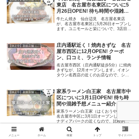
魚を食べられるお店が少ないと思ってい
東店 名古屋市名東区についに5
るので、魚料理メインのお店が増えるの
月26日OPEN! 待ち時間や混雑予
は大歓迎♪今回は、茶屋ヶ坂 ゆうあん
想メニュー紹介
亭 ～金沢仕込～の店舗情報・待ち時間
牛たん焼き 仙台辺見 名古屋名東店
や混雑予想、メニューについてまとめて
が、名古屋市名東区に5月26日オープンし
います。
ます。ユニモールと栄についで、3店目の
牛たん焼き 仙台辺見になりますね！今
回は、牛たん焼き 仙台辺見 名古屋名
東店のお店情報や駐車場、待ち時間・混
庄内通駅近く！焼肉きずな 名古
【休止中】新規店舗（名古屋）
雑予想、メニューなどについて書いてい
屋市西区に12月OPEN! クーポ
ます。
ン、口コミ、ランチ情報
名古屋市西区（庄内通駅徒歩5分）に焼肉
きずなが、12月オープンします。イオン
タウン名西店の近くのお店なので、ショ
ッピング帰りに寄るのにちょうどいいお
店ですね！今回の記事では、そんな焼肉
きずなの店舗情報やメニューなどについ
家系ラーメン白王家 名古屋市中
【休止中】新規店舗（名古屋）
て書いています。
区についに3月1日OPEN! 待ち時
間や混雑予想メニュー紹介
家系ラーメン白王家（はくおうや）が、
名古屋市中区に3月1日オープンします。
ナディアパークの近くなので、比較的ラ
ーメン屋さんをはじめとして、飲食店の
多いエリアです。どんなラーメンが食べ
メニュー
ホーム
検索
トップ
サイドバー
られるようになるのでしょうね！楽しみ
日式台湾食堂WUMEI（ウーメ
【休止中】新規店舗（名古屋）