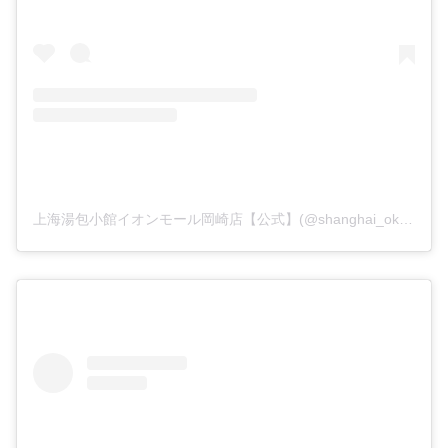
上海湯包小館イオンモール岡崎店【公式】(@shanghai_okazaki)がシェアした投稿