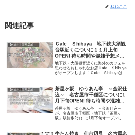
ねねここ
関連記事
Ｃafe Ｓhibuya 地下鉄大須観
【休止中】新規店舗（名古屋）
音駅近くについに１１月上旬
OPEN! 待ち時間や混雑予想メニ
ュー紹介
地下鉄・大須観音近くに海外のカフェを
思わせるおしゃれなお店Ｃafe Ｓhibuya
がオープンします！Ｃafe Ｓhibuyaは、
なんと矢場町にある古民家居酒屋「三軒
茶屋」（サンチャ）の姉妹店！三軒茶屋
といえば、おしゃれな雰囲気・おいしい
茶屋ヶ坂 ゆうあん亭 ～金沢仕
【休止中】新規店舗（名古屋）
料理と人気のお店です。Ｃafe Ｓhibuya
込～ 名古屋市千種区についに1
もまた雰囲気の異なるおしゃれとおいし
月下旬OPEN! 待ち時間や混雑予
さを提供してくれる素敵なお店になる
想メニュー紹介
と……オープンを心待ちにしています♪し
茶屋ヶ坂 ゆうあん亭 ～金沢仕込～
かもカフェです！お昼に行けますね♪今回
が、名古屋市千種区（地下鉄「茶屋ヶ
は、そんなおしゃれなＣafe Ｓhibuyaの
坂」駅徒歩2分）に1月下旬オープンしま
メニュー・混雑情報などをまとめていき
す!黒川駅周辺にある「黒川ゆうあん亭～
ます。
金沢仕込～」の茶屋ヶ坂版ですね。駅チ
カに焼き魚専門店……嬉しい！個人的に
牛たん焼き 仙台辺見 名古屋名
【休止中】新規店舗（名古屋）