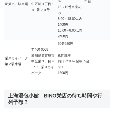
≫
21台
錦第２３駐車場
中区錦３丁目１
13～16番車室の
４−番２９号
み
8:00～18:00以内
1400円
18:00～8:00以内
2400円
30分250円
〒460-0008
愛知県名古屋市
夜間駐車
栄スカイパーク
中区栄３丁目４
5台
前日22:00～翌朝
第２駐車場
−１５ 栄スカイ
8:00
パーク
1500円
上海湯包小館 BINO栄店の待ち時間や行
列予想？