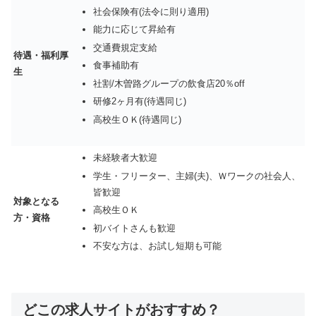
社会保険有(法令に則り適用)
能力に応じて昇給有
交通費規定支給
待遇・福利厚
食事補助有
生
社割/木曽路グループの飲食店20％off
研修2ヶ月有(待遇同じ)
高校生ＯＫ(待遇同じ)
未経験者大歓迎
学生・フリーター、主婦(夫)、Ｗワークの社会人、
皆歓迎
対象となる
高校生ＯＫ
方・資格
初バイトさんも歓迎
不安な方は、お試し短期も可能
どこの求人サイトがおすすめ？