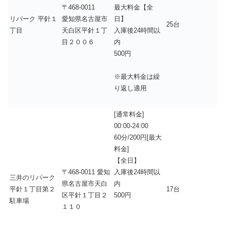
〒468-0011
最大料金【全
リパーク 平針１
愛知県名古屋市
日】
25台
丁目
天白区平針１丁
入庫後24時間以
目２００６
内
500円
※最大料金は繰
り返し適用
[通常料金]
00:00-24:00
60分/200円[最大
料金]
【全日】
〒468-0011 愛知
入庫後24時間以
三井のリパーク
県名古屋市天白
内
平針１丁目第２
17台
区平針１丁目２
500円
駐車場
１１０