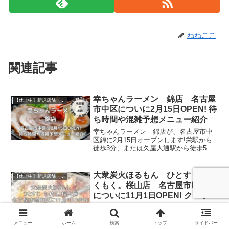
ねねここ
関連記事
幸ちゃんラーメン 錦店 名古屋
【休止中】新規店舗（名古屋）
市中区についに2月15日OPEN! 待
ち時間や混雑予想メニュー紹介
幸ちゃんラーメン 錦店が、名古屋市中
区錦に2月15日オープンします!栄駅から
徒歩3分、または久屋大通駅から徒歩5分
くらいの場所です。名古屋初店舗！福岡
空港で「博多ラーメン食べたい！」とい
うときに入店することの多い『幸ちゃん
大衆炭火ほるもん ひとすじ も
【休止中】新規店舗（名古屋）
ラーメン』が、錦で食べられるようにな
くもく。桜山店 名古屋市昭和区
りますよ～！ランチや夜の〆ラーメン
についに11月1日OPEN! クーポ
に、また新しい選択肢が増えますね♪今回
ン、口コミ、ランチ情報
は、幸ちゃんラーメン 錦店のお店情
大衆炭火ほるもん ひとすじ もくも
報、待ち時間や混雑予想、メニューなど
く。桜山店が、名古屋市昭和区に11月1日
について書いています。
メニュー
ホーム
検索
トップ
サイドバー
にオープンします。大衆炭火ほるもん