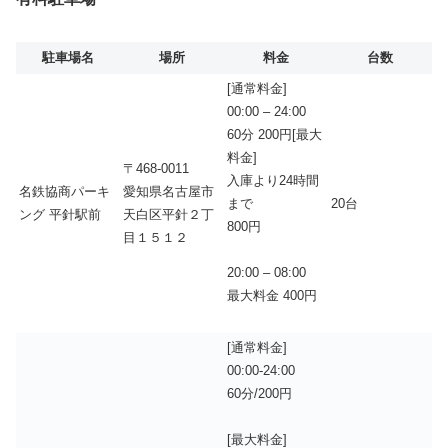
駐車場名
場所
料金
台数
[通常料金]
00:00 – 24:00
60分 200円[最大
料金]
〒468-0011
入庫より24時間
名鉄協商パーキ
愛知県名古屋市
まで
20台
ング 平針駅前
天白区平針２丁
800円
目１５１２
20:00 – 08:00
最大料金 400円
[通常料金]
00:00-24:00
60分/200円
[最大料金]