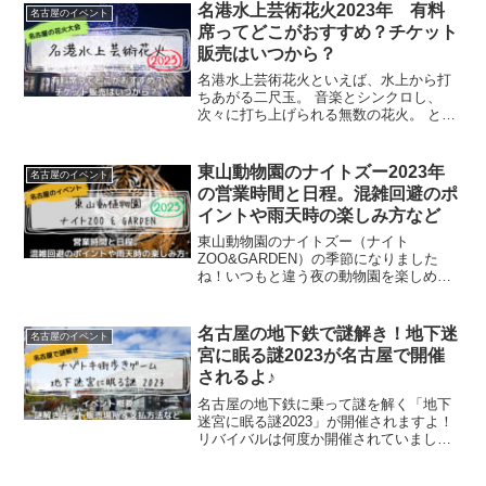
名港水上芸術花火2023年 有料
名古屋のイベント
席ってどこがおすすめ？チケット
販売はいつから？
名港水上芸術花火といえば、水上から打
ちあがる二尺玉。 音楽とシンクロし、
次々に打ち上げられる無数の花火。 とに
かく音と光が大迫力で、他に類を見ない
演出の花火大会です。見たいですよね♪
私も友人と誘い合って、見に行きたい！
東山動物園のナイトズー2023年
名古屋のイベント
ということで、大人女子2人で行くため
の営業時間と日程。混雑回避のポ
に、事前に知っておきたい情報として、
イントや雨天時の楽しみ方など
名港水上芸術花火のチケットについて
（おすすめ席や購入方法）、混雑状況、
東山動物園のナイトズー（ナイト
自動車で行く際の駐車場情報と交通規
ZOO&GARDEN）の季節になりました
制、今年こそ屋台はあるのか、トイレの
ね！いつもと違う夜の動物園を楽しめ
有無などについて、まとめてみました。
る、東山動植物園でも人気のあるイベン
トです。夜の動物園、行ってみたいです
よね！とはいえ、子供の頃はともかく、
名古屋の地下鉄で謎解き！地下迷
名古屋のイベント
大人になってから東山動物園には久しく
宮に眠る謎2023が名古屋で開催
行っていないので、最近の東山動物園の
されるよ♪
状況（開催日・入園料など）アレコレが
わからない(^^;)というわけで今回は、久
名古屋の地下鉄に乗って謎を解く「地下
しぶりに東山動物園のナイトズーに行き
迷宮に眠る謎2023」が開催されますよ！
たい人に向けて、ナイトズーのイベント
リバイバルは何度か開催されていました
基本情報から、混雑・雨天時の楽しみ
が、なんと3年ぶりの新作です。楽しみで
方、夜の遊園地＆飲食店情報、東山動物
すね♪今回は「ナゾトキ街歩きゲーム 地
園の入園料＆駐車場情報などについてま