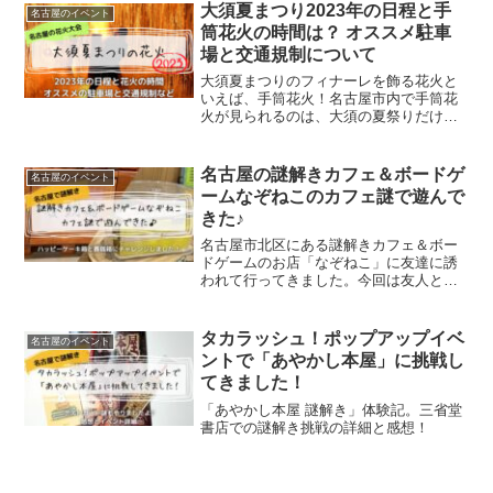
下迷宮に眠る謎2023」のイベント概要の
大須夏まつり2023年の日程と手
名古屋のイベント
とめています。
紹介をしつつ、謎解きキットの販売場所
筒花火の時間は？ オススメ駐車
やキット購入時の支払方法などについて
場と交通規制について
書いています。
大須夏まつりのフィナーレを飾る花火と
いえば、手筒花火！名古屋市内で手筒花
火が見られるのは、大須の夏祭りだけ！
見たいですよね♪私も友人と大須の夏まつ
りを満喫しつつ、手筒花火を間近でみた
い！ということで、友人と2人で行くため
名古屋の謎解きカフェ＆ボードゲ
名古屋のイベント
に事前に知っておきたい情報として、大
ームなぞねこのカフェ謎で遊んで
須夏まつりの日程やスケジュール・花火
きた♪
の時間、場所取り、自動車で行く際の駐
車場情報と交通規制などについてまとめ
名古屋市北区にある謎解きカフェ＆ボー
てみました。
ドゲームのお店「なぞねこ」に友達に誘
われて行ってきました。今回は友人と一
緒にカフェ謎「ハッピーケーキ箱」と
「賽銭箱」に挑戦しました。今回は「な
ぞねこ」で遊んだ感想となぞねこの店舗
タカラッシュ！ポップアップイベ
名古屋のイベント
情報（予約の有無、駐車場情報、お店の
ントで「あやかし本屋」に挑戦し
基本情報など）について書いています。
てきました！
なぞねこに遊びに行く際のお役に立てば
幸いです。
「あやかし本屋 謎解き」体験記。三省堂
書店での謎解き挑戦の詳細と感想！