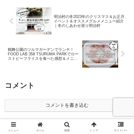
明治村の冬2023年のクリスマス＆お正月
イベント＆オススメグルメメニュー紹介
｜冬のしあわせ巡り明治村
鶴舞公園のツルマガーデンでランチ！
FOOD LAB.358 TSURUMA PARKでロー
ストビーフライスを食べた感想＆メニュ
ー情報など
コメント
コメントを書き込む
ホーム
名古屋のイベント
メニュー
ホーム
検索
トップ
サイドバー