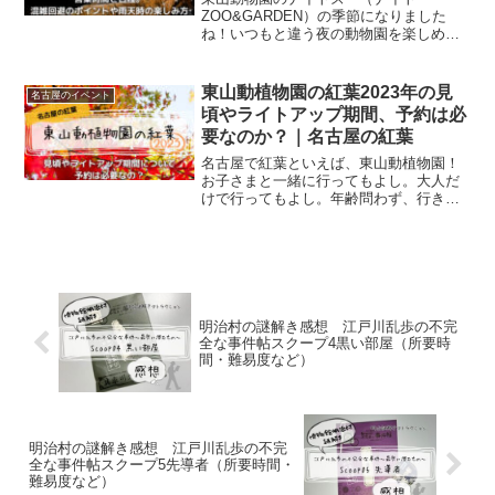
ました。
自動車で行く際の駐車場情報と交通規
ZOO&GARDEN）の季節になりました
制、今年こそ屋台はあるのか、トイレの
ね！いつもと違う夜の動物園を楽しめ
有無などについて、まとめてみました。
る、東山動植物園でも人気のあるイベン
トです。夜の動物園、行ってみたいです
よね！とはいえ、子供の頃はともかく、
東山動植物園の紅葉2023年の見
名古屋のイベント
大人になってから東山動物園には久しく
頃やライトアップ期間、予約は必
行っていないので、最近の東山動物園の
要なのか？｜名古屋の紅葉
状況（開催日・入園料など）アレコレが
わからない(^^;)というわけで今回は、久
名古屋で紅葉といえば、東山動植物園！
しぶりに東山動物園のナイトズーに行き
お子さまと一緒に行ってもよし。大人だ
たい人に向けて、ナイトズーのイベント
けで行ってもよし。年齢問わず、行きや
基本情報から、混雑・雨天時の楽しみ
すい紅葉スポットですよね♪紅葉を満喫す
方、夜の遊園地＆飲食店情報、東山動物
るのであれば、見頃に行きたいですし、
園の入園料＆駐車場情報などについてま
タイミングが合うのであればライトアッ
とめています。
プされた紅葉も楽しみたい！そして今も
入園するには事前予約する必要があるの
か？行く前に知っておきたいですよね。
というわけで、今回の記事では、東山動
明治村の謎解き感想 江戸川乱歩の不完
植物園の紅葉の見頃、ライトアップ開催
全な事件帖スクープ4黒い部屋（所要時
日、事前予約の有無をはじめとして、紅
間・難易度など）
葉時期の駐車場情報、1日東山動物園に滞
在する場合のオススメランチなどについ
ても併せて書いています。
明治村の謎解き感想 江戸川乱歩の不完
全な事件帖スクープ5先導者（所要時間・
難易度など）