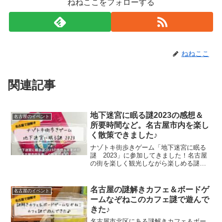
ねねここをフォローする
ねねここ
関連記事
地下迷宮に眠る謎2023の感想＆
名古屋のイベント
所要時間など。名古屋市内を楽し
く散策できました♪
ナゾトキ街歩きゲーム「地下迷宮に眠る
謎 2023」に参加してきました！名古屋
の街を楽しく観光しながら楽しめる謎解
きです。家族連れ、カップル、お友達同
士などなど、私たちが参加した日も多く
の人が参加していました。今回は「地下
名古屋の謎解きカフェ＆ボードゲ
名古屋のイベント
迷宮に眠る謎 2023」をクリアした感
ームなぞねこのカフェ謎で遊んで
想・所要時間などについて書いていま
きた♪
す。
名古屋市北区にある謎解きカフェ＆ボー