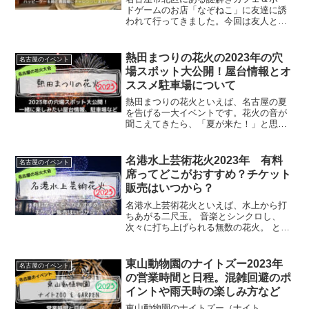
ドゲームのお店「なぞねこ」に友達に誘
われて行ってきました。今回は友人と一
緒にカフェ謎「ハッピーケーキ箱」と
「賽銭箱」に挑戦しました。今回は「な
ぞねこ」で遊んだ感想となぞねこの店舗
熱田まつりの花火の2023年の穴
名古屋のイベント
情報（予約の有無、駐車場情報、お店の
場スポット大公開！屋台情報とオ
基本情報など）について書いています。
ススメ駐車場について
なぞねこに遊びに行く際のお役に立てば
幸いです。
熱田まつりの花火といえば、名古屋の夏
を告げる一大イベントです。花火の音が
聞こえてきたら、「夏が来た！」と思い
ます。子供の頃は、熱田神宮境内に並ぶ
屋台にはしゃいだものです。懐かしいで
すね。久しぶりに熱田まつりの花火を見
名港水上芸術花火2023年 有料
名古屋のイベント
に行くのも、屋台を満喫するのもいいで
席ってどこがおすすめ？チケット
すね。……とはいえ、とはいえですよ。
販売はいつから？
熱田まつりといえば、超・絶・混・雑す
る名古屋の夏イベントです。私も友人
名港水上芸術花火といえば、水上から打
も、熱田祭りの花火の音が聞こえる地域
ちあがる二尺玉。 音楽とシンクロし、
に住んでいたことがあるので、あの混雑
次々に打ち上げられる無数の花火。 とに
の大変さは身に染みています(^-^;という
かく音と光が大迫力で、他に類を見ない
わけで、今回は少しでも混雑を避けて熱
演出の花火大会です。見たいですよね♪
田まつりの花火と屋台を楽しむために知
私も友人と誘い合って、見に行きたい！
東山動物園のナイトズー2023年
名古屋のイベント
っておきたい情報として、メイン観覧場
ということで、大人女子2人で行くため
の営業時間と日程。混雑回避のポ
所以外でも花火が見える場所（有料でも
に、事前に知っておきたい情報として、
可）、屋台の情報、熱田神宮周辺の駐車
イントや雨天時の楽しみ方など
名港水上芸術花火のチケットについて
場、当日の交通規制についてまとめてみ
（おすすめ席や購入方法）、混雑状況、
東山動物園のナイトズー（ナイト