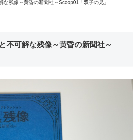
な残像～黄昏の新聞社～Scoop01「双子の兄」
歩と不可解な残像～黄昏の新聞社～