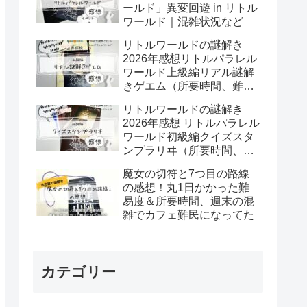
ールド」異変回遊 in リトル
ワールド｜混雑状況など
リトルワールドの謎解き
2026年感想リトルパラレル
ワールド上級編リアル謎解
きゲエム（所要時間、難易
度など）
リトルワールドの謎解き
2026年感想 リトルパラレル
ワールド初級編クイズスタ
ンプラリヰ（所要時間、難
易度など）
魔女の切符と7つ目の路線
の感想！丸1日かかった難
易度＆所要時間、週末の混
雑でカフェ難民になってた
カテゴリー