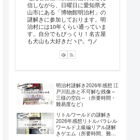
信しながら、日曜日に愛知県犬
山市にある「博物館明治村」の
謎解きに参加しております。明
治村には10年くらい通っていま
す。自分でもびっくり！名古屋
も犬山も大好きだヽ(^。^)ノ
明治村謎解き2026年感想 江
戸川乱歩と不可解な残像～
三様の空白～（所要時間・
難易度など）
リトルワールドの謎解き
2026年感想リトルパラレル
ワールド上級編リアル謎解
きゲエム（所要時間、難易
度など）