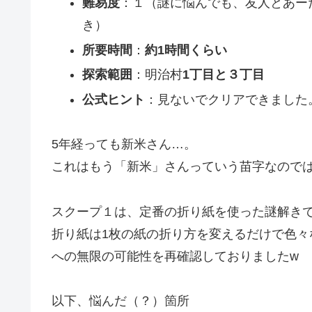
難易度
：１（謎に悩んでも、友人とあー
き）
所要時間
：
約1時間くらい
探索範囲
：明治村
1丁目と３丁目
公式ヒント
：見ないでクリアできました
5年経っても新米さん…。
これはもう「新米」さんっていう苗字なので
スクープ１は、定番の折り紙を使った謎解き
折り紙は1枚の紙の折り方を変えるだけで色
への無限の可能性を再確認しておりましたw
以下、悩んだ（？）箇所