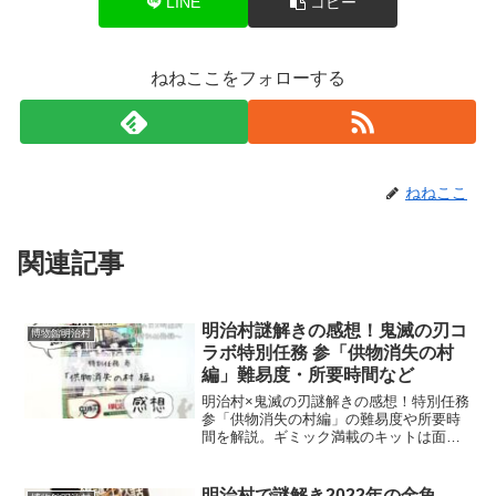
LINE
コピー
ねねここをフォローする
ねねここ
関連記事
明治村謎解きの感想！鬼滅の刃コ
博物館明治村
ラボ特別任務 参「供物消失の村
編」難易度・所要時間など
明治村×鬼滅の刃謎解きの感想！特別任務
参「供物消失の村編」の難易度や所要時
間を解説。ギミック満載のキットは面白
さ抜群！全域移動のコツも紹介する体験
記です。
明治村で謎解き2022年の金魚