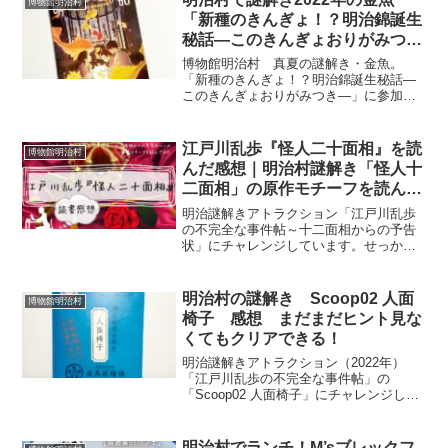
博物館明治村
「新種のきんぎょ！？明治錦誕生
秘話―このきんぎょおりがみつき
―」感想
博物館明治村 真夏の謎解き・金魚。
「新種のきんぎょ！？明治錦誕生秘話―
このきんぎょおりがみつき―」に参加し
てきました！謎解きと併せて展示「僕の
金魚園」を見ようと思っていた私の末路
について……書いています。
江戸川乱歩『怪人二十面相』を読
博物館明治村
んだ感想｜明治村謎解き「怪人十
二面相」の原作モチーフを読んで
みた
明治謎解きアトラクション「江戸川乱歩
の不完全な事件帖～十二面相からの予告
状」にチャレンジしています。せっかく
なので謎解きのモチーフである江戸川乱
歩の作品を読んでみよう！ということ
で、今回は『怪人二十面相』を読みまし
明治村の謎解き Scoop02 人面
博物館明治村
た。明治村の謎解き「Scoop05 怪人十二
椅子 感想 まだまだヒント見な
面相」の原案にあたる作品です。謎解き
くてもクリアできる！
の内容を思い出しながら、『怪人二十面
相』の感想を書いています。
明治謎解きアトラクション（2022年）
「江戸川乱歩の不完全な事件帖」の
「Scoop02 人面椅子」にチャレンジして
きました。公式ヒント見なくてもクリア
できました！感想を記事にしましたの
で、よろしければご覧ください。
明治村でランチ！M’sブレックフ