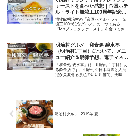
博物館明治村
ァーストを食べた感想｜帝国ホテ
ル・ライト館竣工100周年記念グ
ルメ
博物館明治村の「帝国ホテル・ライト館
竣工100th記念グルメ」の一つである
『M'sブレックファースト』を食べてきま
した！今回は、食道楽のカフェで『M'sブ
レックファースト』を食べた感想につい
て書いています。
明治村グルメ 和食処 碧水亭
博物館明治村
（明治村1丁目）について。メニ
ュー紹介＆混雑予想。電子マネー
は使えるのか？
「和食処 碧水亭」は、明治村１丁目にあ
る飲食店です。明治村の日本庭園と入鹿
池が見渡せる景色のいい店舗で、美味し
くてボリューミーな定食などが楽しめま
す。今回はそんな「和食処 碧水亭」のメ
ニューや混雑状況、お店で使える支払方
法などについてまとめています。明治村
でお食事をする際の参考になれば、幸い
です。
明治村グルメ -2019年 夏-