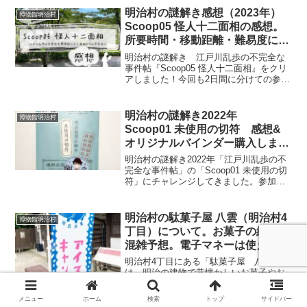
イヤーの皆さんが、明治村に大集結！す
明治村の謎解き感想（2023年）
博物館明治村
る夏の１dayイベントです！撮影会で気を
Scoop05 怪人十二面相の感想。
つけたいことを踏まえつつ、明治村を楽
所要時間・移動距離・難易度につ
しみましょう♪明治村は、映えますよ！
いて
明治村の謎解き 江戸川乱歩の不完全な
事件帖『Scoop05 怪人十二面相』をクリ
アしました！今回も2日間に分けての参加
です。そういうわけで、「江戸川乱歩の
不完全な事件帖～十二面相からの予告
～」のScoop05 怪人十二面相を遊んでき
明治村の謎解き2022年
博物館明治村
た感想（所要時間・移動距離・難易度な
Scoop01 未使用の切符 感想&
ど）について書いています。
オリジナルバインダー購入しまし
た♪
明治村の謎解き2022年「江戸川乱歩の不
完全な事件帖」の「Scoop01 未使用の切
符」にチャレンジしてきました。参加し
た感想を記事にしています。公式グッズ
のバインダーも購入したので、併せて書
いています。よろしければご覧くださ
明治村の駄菓子屋 八雲（明治村4
博物館明治村
い。また、同じ日にScoop00太郎少年探
丁目）について。お菓子の紹介＆
偵団黒い宝石にもチャレンジしていま
混雑予想。電子マネーは使えるの
す。別の記事として感想を書いていま
か？
す。よろしければこちらも併せてお楽し
明治村4丁目にある「駄菓子屋 八雲」
みください。
は、明治の建物で昔懐かしいお菓子やお
もちゃを売っているお店です。お店の名
前が『八雲』なのは、この建物に住んで
メニュー
ホーム
検索
トップ
サイドバー
いた魚屋の乙吉さんが、小泉八雲に2階の