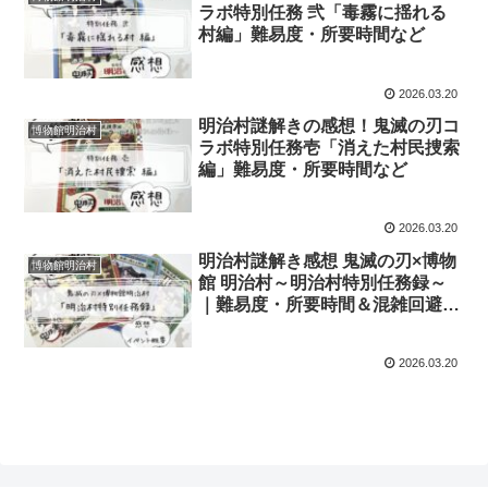
ラボ特別任務 弐「毒霧に揺れる
村編」難易度・所要時間など
2026.03.20
明治村謎解きの感想！鬼滅の刃コ
博物館明治村
ラボ特別任務壱「消えた村民捜索
編」難易度・所要時間など
2026.03.20
明治村謎解き感想 鬼滅の刃×博物
博物館明治村
館 明治村～明治村特別任務録～
｜難易度・所要時間＆混雑回避の
コツなど
2026.03.20